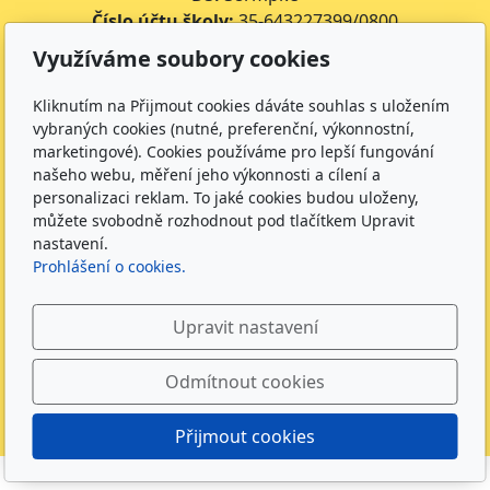
Číslo účtu školy:
35-643227399/0800
Číslo účtu jídelny:
643227399/0800
Využíváme soubory cookies
Kontakt
Kliknutím na Přijmout cookies dáváte souhlas s uložením
vybraných cookies (nutné, preferenční, výkonnostní,
+420 734 316 620 - Ředitel školy
marketingové). Cookies používáme pro lepší fungování
+420 733 539 322 - Zástupce ředitele pro předškolní
našeho webu, měření jeho výkonnosti a cílení a
vzdělávání
personalizaci reklam. To jaké cookies budou uloženy,
+420 733 539 323 - Školní družina
můžete svobodně rozhodnout pod tlačítkem Upravit
nastavení.
+420 733 539 324 - Školní jídelna
Prohlášení o cookies.
info@zsmirotice.cz
Sledujte nás
Upravit nastavení
Odmítnout cookies
Přijmout cookies