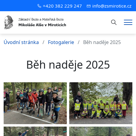
+420 382 229 247
info@zsmirotice.cz
Hledání
Me
Úvodní stránka
Fotogalerie
Běh naděje 2025
Běh naděje 2025