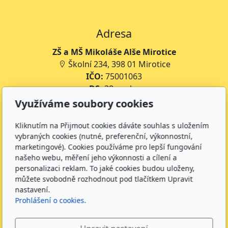
Adresa
ZŠ a MŠ Mikoláše Alše Mirotice
Školní 234, 398 01 Mirotice
IČO:
75001063
DS:
38rmpke
Číslo účtu školy:
35-643227399/0800
Využíváme soubory cookies
Číslo účtu jídelny:
643227399/0800
Kliknutím na Přijmout cookies dáváte souhlas s uložením
Kontakt
vybraných cookies (nutné, preferenční, výkonnostní,
marketingové). Cookies používáme pro lepší fungování
+420 734 316 620 - Ředitel školy
našeho webu, měření jeho výkonnosti a cílení a
+420 733 539 322 - Zástupce ředitele pro předškolní
personalizaci reklam. To jaké cookies budou uloženy,
můžete svobodně rozhodnout pod tlačítkem Upravit
vzdělávání
nastavení.
+420 733 539 323 - Školní družina
Prohlášení o cookies.
+420 733 539 324 - Školní jídelna
info@zsmirotice.cz