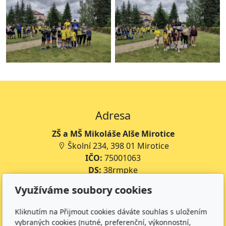
Adresa
ZŠ a MŠ Mikoláše Alše Mirotice
Školní 234, 398 01 Mirotice
IČO:
75001063
DS:
38rmpke
Číslo účtu školy:
35-643227399/0800
Využíváme soubory cookies
Číslo účtu jídelny:
643227399/0800
Kliknutím na Přijmout cookies dáváte souhlas s uložením
Kontakt
vybraných cookies (nutné, preferenční, výkonnostní,