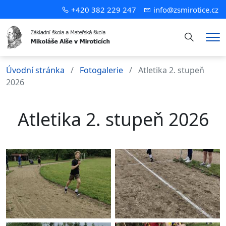
+420 382 229 247
info@zsmirotice.cz
Hledání
Me
Úvodní stránka
Fotogalerie
Atletika 2. stupeň
2026
Atletika 2. stupeň 2026