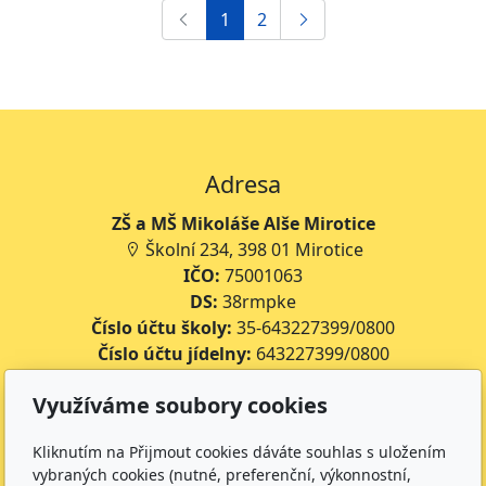
1
2
Adresa
ZŠ a MŠ Mikoláše Alše Mirotice
Školní 234, 398 01 Mirotice
IČO:
75001063
DS:
38rmpke
Číslo účtu školy:
35-643227399/0800
Číslo účtu jídelny:
643227399/0800
Využíváme soubory cookies
Kontakt
+420 734 316 620 - Ředitel školy
Kliknutím na Přijmout cookies dáváte souhlas s uložením
+420 733 539 322 - Zástupce ředitele pro předškolní
vybraných cookies (nutné, preferenční, výkonnostní,